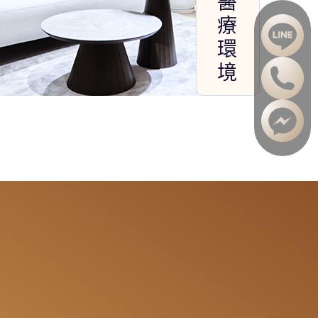
醫
療
環
境