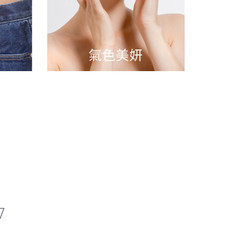
氣色美妍
y