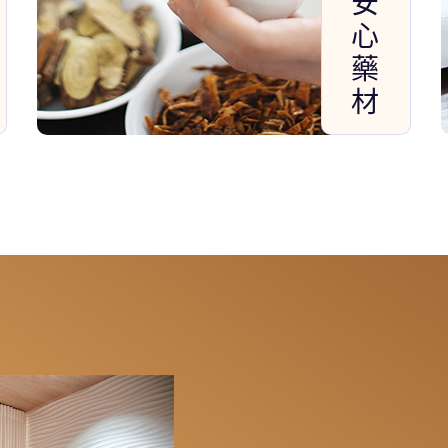
安
心
藥
材