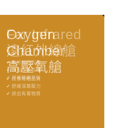
Oxygen
icepod
Far Infrared
Oxygen
icepod
Chamber
頂規冷凍艙
遠紅外線艙
Chamber
頂規冷凍艙
高壓氧艙
高壓氧艙
✔ 改善身心健康
✔ 疲勞加速恢復
✔ 改善身心健康
✔ 促進新陳代謝
✔ 增加血液循環
✔ 促進新陳代謝
✔ 幫助身體恢復
✔ 舒緩緊繃部位
✔ 幫助身體恢復
✔ 改善睡眠品質
✔ 改善睡眠品質
✔ 睡眠調節
✔ 睡眠調節
✔ 舒緩深層壓力
✔ 舒緩深層壓力
✔ 排出有毒物質
✔ 排出有毒物質