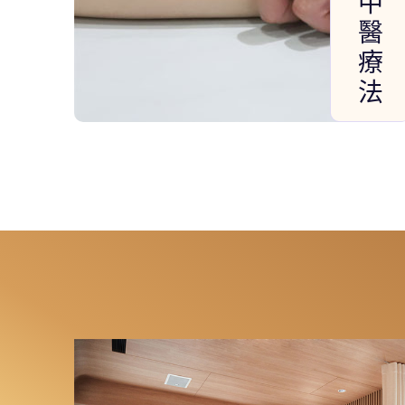
中
醫
療
法