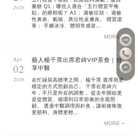
藥餅 Q1：哪些人適合「五行體質平衡
2026
貼」的療程呢？ A1： 過敏症狀： 過敏
性鼻炎、氣喘、異位性皮膚炎。 體質虛
寒： 手腳冰冷、體弱常感冒...
MORE +
Apr
藝人楊千霈出席君綺VIP茶會｜分
02
享中醫
2026
在忙碌與高標準之間， 楊千霈 選擇用更
穩定的方式照顧自己。 千霈在君綺六
年，不只是外在的調整， 從去年開始更
是從體質、循環到日常節奏的全面照
顧。 透過中醫調理與針灸，讓術後恢復
更順利、身體更輕...
MORE +