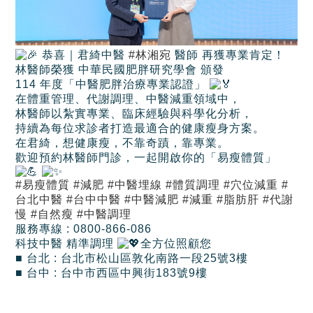
恭喜｜君綺中醫
#林湘宛
醫師 再獲專業肯定！
林醫師榮獲 中華民國肥胖研究學會 頒發
114 年度「中醫肥胖治療專業認證」
在體重管理、代謝調理、中醫減重領域中，
林醫師以紮實專業、臨床經驗與科學化分析，
持續為每位求診者打造最適合的健康瘦身方案。
在君綺，想健康瘦，不靠奇蹟，靠專業。
歡迎預約林醫師門診，一起開啟你的「易瘦體質」
#易瘦體質
#減肥
#中醫埋線
#體質調理
#穴位減重
#
台北中醫
#台中中醫
#中醫減肥
#減重
#脂肪肝
#代謝
慢
#自然瘦
#中醫調理
服務專線 : 0800-866-086
科技中醫 精準調理
全方位照顧您
■ 台北 : 台北市松山區敦化南路一段25號3樓
■ 台中 : 台中市西區中興街183號9樓