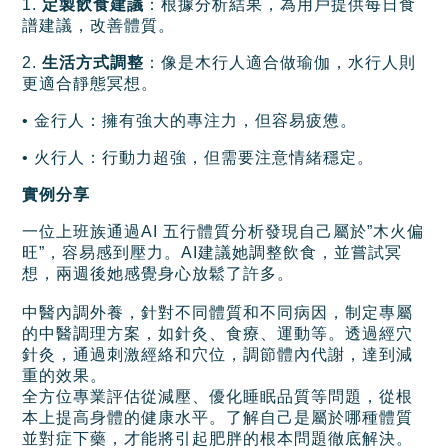
1.
定製飲食建議
：根據分析結果，為用戶提供每日食
譜建議，改善體質。
2.
生活方式調整
：像是木行人適合做瑜伽，水行人則
更適合靜態冥想。
• 金行人：擁有強大的專注力，但容易疲憊。
• 火行人：行動力超強，但需要注意情緒穩定。
實例分享
一位上班族通過AI 五行體質分析發現自己屬於”木火偏
旺”，容易感到壓力。AI建議她調整飲食，並嘗試冥
想，兩週後她感覺身心放鬆了許多。
中醫內調外養，針對不同體質和不同病因，制定專屬
的中醫調理方案，如針灸、食療、運動等。透過經穴
針灸，通過刺激經絡和穴位，調節體內代謝，達到減
重的效果。
全方位專業評估從減壓、優化睡眠品質等問題，從根
本上提高身體的健康水平。了解自己是屬於哪種體質
並對症下藥，才能將引起肥胖的根本問題徹底解決。